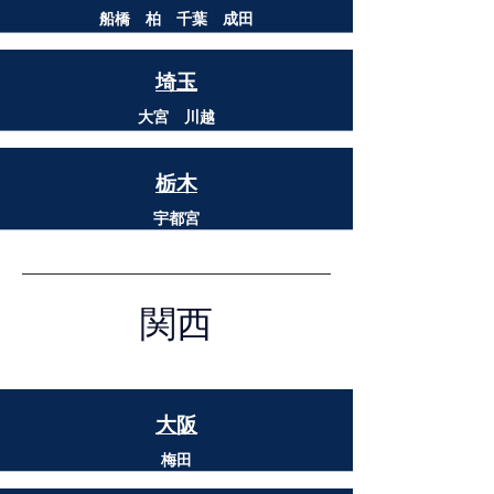
​船橋 柏 千葉 成田
埼玉
​大宮 川越
栃木
宇都宮
​関西
​大阪
梅田