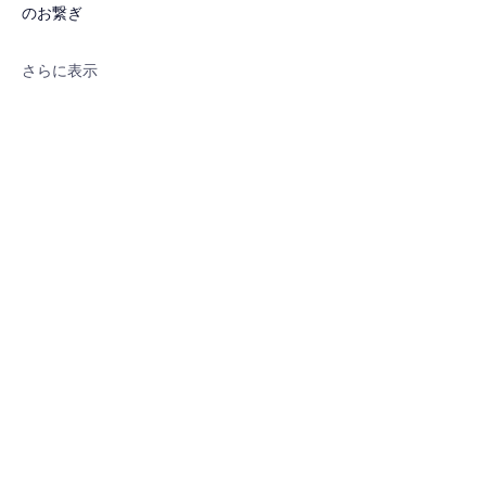
のお繋ぎ
さらに表示
このイベントをシェア
プライバシーポリシー
運営会社:株式会社レジナカ
〒101ｰ0024 東京都千代田区神田和
泉町1-6-16ｰ405
https://www.rezinaka.com/