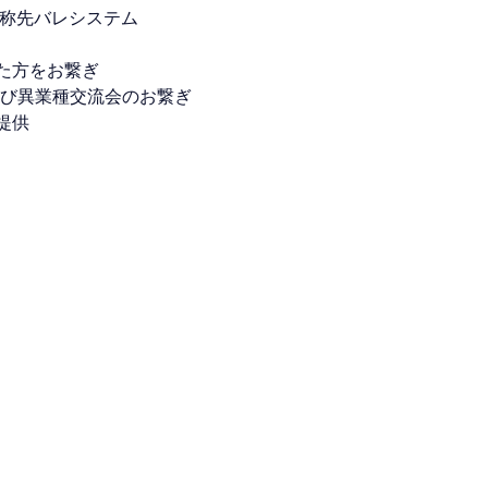
通称先バレシステム
た方をお繋ぎ
IT及び異業種交流会のお繋ぎ
提供