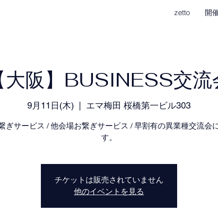
zetto
開
【大阪】BUSINESS交流
9月11日(木)
  |  
エマ梅田 桜橋第一ビル303
繋ぎサービス / 他会場お繋ぎサービス / 早割有の異業種交流会
す。
チケットは販売されていません
他のイベントを見る