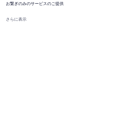
お繋ぎのみのサービスのご提供
さらに表示
このイベントをシェア
プライバシーポリシー
運営会社:株式会社レジナカ
〒101ｰ0024 東京都千代田区神田和
泉町1-6-16ｰ405
https://www.rezinaka.com/