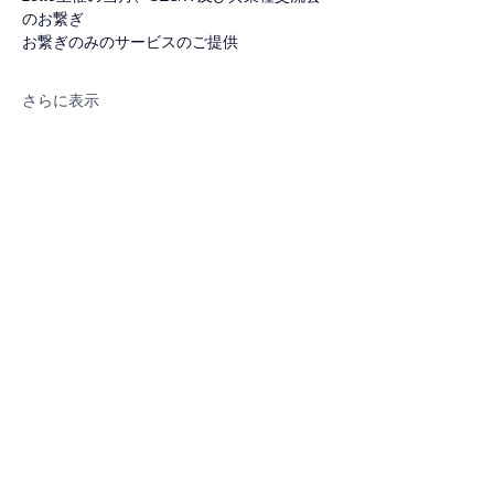
のお繋ぎ
お繋ぎのみのサービスのご提供
さらに表示
このイベントをシェア
プライバシーポリシー
運営会社:株式会社レジナカ
〒101ｰ0024 東京都千代田区神田和
泉町1-6-16ｰ405
https://www.rezinaka.com/