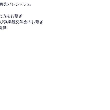
通称先バレシステム
た方をお繋ぎ
IT及び異業種交流会のお繋ぎ
提供