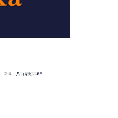
５−２４ 八百治ビル5F